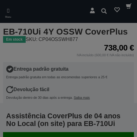
Skip
to
Pesquisar
main
Menu
content
EB-710Ui 4Y OSSW CoverPlus
SKU: CP04OSSWH877
Em stock
738,00 €
IVA incluído (600,00 € IVA não incluído)
Entrega padrão gratuita
Entrega padrão gratuita em todas as encomendas superiores a 25 €
Devolução fácil
Devolução dentro de 30 dias após a entrega.
Saiba mais
Assistência CoverPlus de 04 anos
No Local (on site) para EB-710Ui