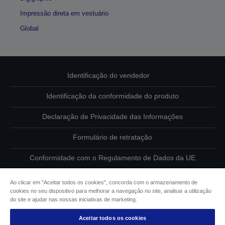
Impressão direta em vestuário
Global
Identificação do vendedor
Identificação da conformidade do produto
Declaração de Privacidade das Informações
Formulário de retratação
Conformidade com o Regulamento de Dados da UE
Contacte-nos sobre os seus dados
Ao clicar em "Aceitar todos os cookies", concorda com o armazenamento de
cookies no seu dispositivo para melhorar a navegação no site, analisar a utilização
Informações sobre cookies
do site e ajudar nas nossas iniciativas de marketing.
Aceitar todos os cookies
Compromisso da Epson para com a acessibilidade