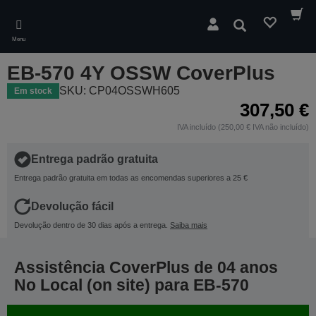
Skip
to
Pesquisar
main
Menu
content
EB-570 4Y OSSW CoverPlus
SKU: CP04OSSWH605
Em stock
307,50 €
IVA incluído (250,00 € IVA não incluído)
Entrega padrão gratuita
Entrega padrão gratuita em todas as encomendas superiores a 25 €
Devolução fácil
Devolução dentro de 30 dias após a entrega.
Saiba mais
Assistência CoverPlus de 04 anos
No Local (on site) para EB-570