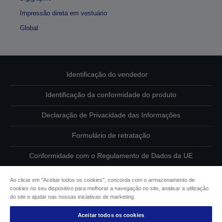
Impressão direta em vestuário
Global
Identificação do vendedor
Identificação da conformidade do produto
Declaração de Privacidade das Informações
Formulário de retratação
Conformidade com o Regulamento de Dados da UE
Contacte-nos sobre os seus dados
Ao clicar em "Aceitar todos os cookies", concorda com o armazenamento de
cookies no seu dispositivo para melhorar a navegação no site, analisar a utilização
Informações sobre cookies
do site e ajudar nas nossas iniciativas de marketing.
Aceitar todos os cookies
Compromisso da Epson para com a acessibilidade