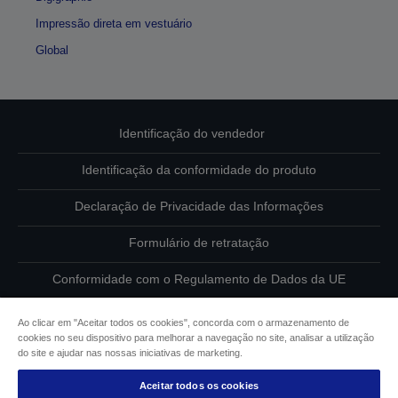
Impressão direta em vestuário
Global
Identificação do vendedor
Identificação da conformidade do produto
Declaração de Privacidade das Informações
Formulário de retratação
Conformidade com o Regulamento de Dados da UE
Contacte-nos sobre os seus dados
Ao clicar em "Aceitar todos os cookies", concorda com o armazenamento de
cookies no seu dispositivo para melhorar a navegação no site, analisar a utilização
Informações sobre cookies
do site e ajudar nas nossas iniciativas de marketing.
Aceitar todos os cookies
Compromisso da Epson para com a acessibilidade