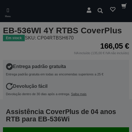
Skip
to
Pesquisar
main
Menu
content
EB-536WI 4Y RTBS CoverPlus
SKU: CP04RTBSH670
Em stock
166,05 €
IVA incluído (135,00 € IVA não incluído)
Entrega padrão gratuita
Entrega padrão gratuita em todas as encomendas superiores a 25 €
Devolução fácil
Devolução dentro de 30 dias após a entrega.
Saiba mais
Assistência CoverPlus de 04 anos
RTB para EB-536Wi