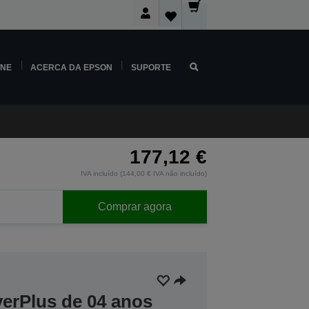
INE
ACERCA DA EPSON
SUPORTE
177,12 €
IVA incluído (144,00 € IVA não incluído)
Comprar agora
verPlus de 04 anos