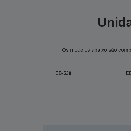
Unida
Os modelos abaixo são compa
EB-530
E