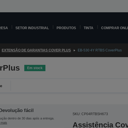
RESA
SETOR INDUSTRIAL
PRODUTOS
TINTA
COMPRAR ONL
EXTENSÃO DE GARANTIAS COVER PLUS
EB-530 4Y RTBS CoverPlus
rPlus
Em stock
de
Devolução fácil
SKU: CP04RTBSH673
ução dentro de 30 dias após a entrega.
Assistência Co
 mais