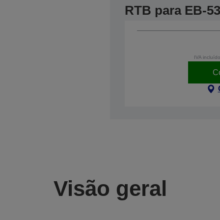
RTB para EB-5
IVA incluíd
C
Visão geral