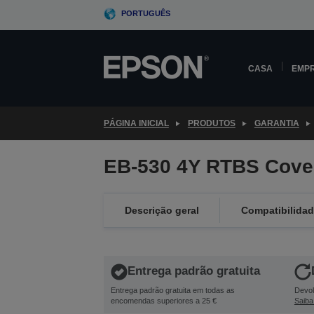
Skip
PORTUGUÊS
to
main
content
CASA
EMP
PÁGINA INICIAL
PRODUTOS
GARANTIA
EB-530 4Y RTBS Cove
Descrição geral
Compatibilida
Entrega padrão gratuita
Entrega padrão gratuita em todas as
Devol
encomendas superiores a 25 €
Saiba