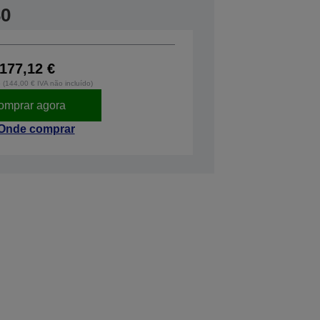
30
177,12 €
o (144,00 € IVA não incluído)
omprar agora
Onde comprar