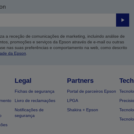
son
Enviar
iza a receção de comunicações de marketing, incluindo análise de
ntos, promoções e serviços da Epson através de e-mail ou outras
ase nas suas preferências e comportamento na web, como descrito
dade da Epson
.
Legal
Partners
Tech
Fichas de segurança
Portal de parceiros Epson
Tecnolo
amento
Livro de reclamações
LPGA
Precisi
Notificações de
Shakira + Epson
Tecnolo
o
segurança
Tecnolo
ções