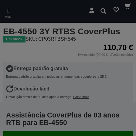
Skip
to
Pesquisar
main
Menu
content
EB-4550 3Y RTBS CoverPlus
SKU: CP03RTBSH545
Em stock
110,70 €
IVA incluído (90,00 € IVA não incluído)
Entrega padrão gratuita
Entrega padrão gratuita em todas as encomendas superiores a 25 €
Devolução fácil
Devolução dentro de 30 dias após a entrega.
Saiba mais
Assistência CoverPlus de 03 anos
RTB para EB-4550