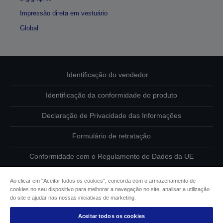
Impressão direta em vestuário
Global
Identificação do vendedor
Identificação da conformidade do produto
Declaração de Privacidade das Informações
Formulário de retratação
Conformidade com o Regulamento de Dados da UE
Contacte-nos sobre os seus dados
Ao clicar em "Aceitar todos os cookies", concorda com o armazenamento de
cookies no seu dispositivo para melhorar a navegação no site, analisar a utilização
Informações sobre cookies
do site e ajudar nas nossas iniciativas de marketing.
Aceitar todos os cookies
Compromisso da Epson para com a acessibilidade