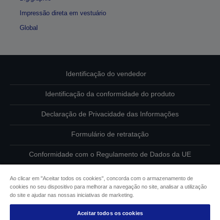
Impressão direta em vestuário
Global
Identificação do vendedor
Identificação da conformidade do produto
Declaração de Privacidade das Informações
Formulário de retratação
Conformidade com o Regulamento de Dados da UE
Contacte-nos sobre os seus dados
Ao clicar em "Aceitar todos os cookies", concorda com o armazenamento de
cookies no seu dispositivo para melhorar a navegação no site, analisar a utilização
Informações sobre cookies
do site e ajudar nas nossas iniciativas de marketing.
Aceitar todos os cookies
Compromisso da Epson para com a acessibilidade