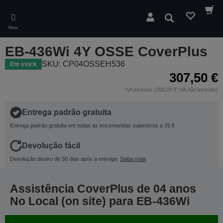
Skip
to
Pesquisar
main
Menu
content
EB-436Wi 4Y OSSE CoverPlus
SKU: CP04OSSEH536
Em stock
307,50 €
IVA incluído (250,00 € IVA não incluído)
Entrega padrão gratuita
Entrega padrão gratuita em todas as encomendas superiores a 25 €
Devolução fácil
Devolução dentro de 30 dias após a entrega.
Saiba mais
Assistência CoverPlus de 04 anos
No Local (on site) para EB-436Wi