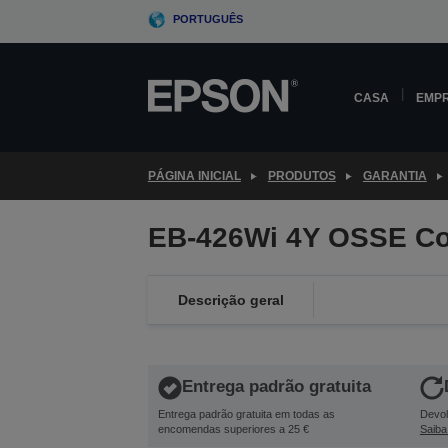
Skip
PORTUGUÊS
to
main
content
CASA
EMP
PÁGINA INICIAL
PRODUTOS
GARANTIA
EB-426Wi 4Y OSSE Co
Descrição geral
Entrega padrão gratuita
Entrega padrão gratuita em todas as
Devol
encomendas superiores a 25 €
Saiba