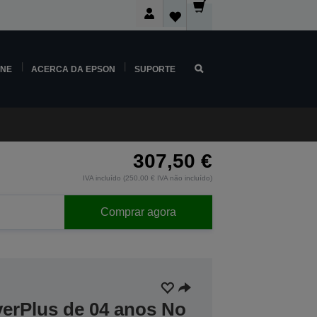
INE
ACERCA DA EPSON
SUPORTE
307,50 €
IVA incluído (250,00 € IVA não incluído)
Comprar agora
verPlus de 04 anos No