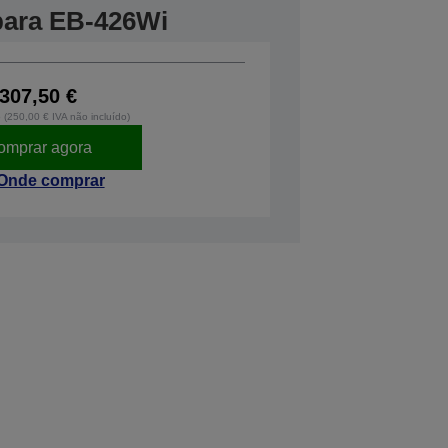
 para EB-426Wi
307,50 €
o (250,00 € IVA não incluído)
omprar agora
Onde comprar