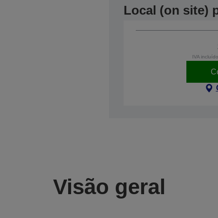
Local (on site)
IVA incluíd
C
Visão geral