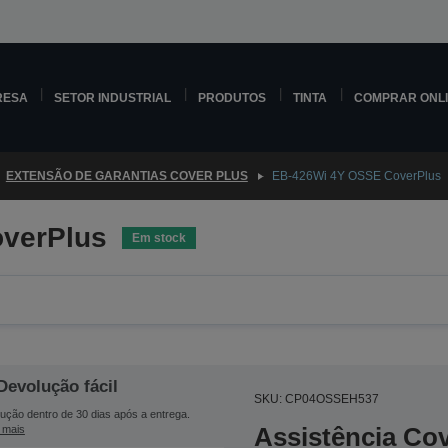
RESA
SETOR INDUSTRIAL
PRODUTOS
TINTA
COMPRAR ONL
EXTENSÃO DE GARANTIAS COVER PLUS
EB-426Wi 4Y OSSE CoverPlus
verPlus
Em stock
Devolução fácil
SKU: CP04OSSEH537
ução dentro de 30 dias após a entrega.
Assistência Co
 mais