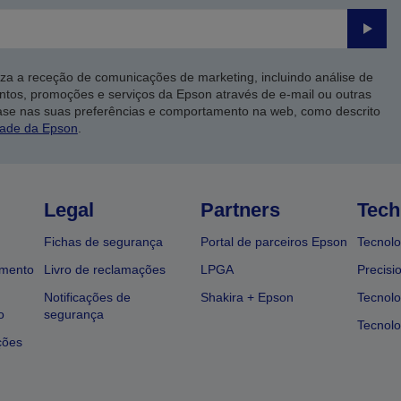
Enviar
iza a receção de comunicações de marketing, incluindo análise de
ntos, promoções e serviços da Epson através de e-mail ou outras
ase nas suas preferências e comportamento na web, como descrito
dade da Epson
.
Legal
Partners
Tech
Fichas de segurança
Portal de parceiros Epson
Tecnolo
amento
Livro de reclamações
LPGA
Precisi
Notificações de
Shakira + Epson
Tecnolo
o
segurança
Tecnolo
ções