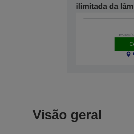
ilimitada da l
IVA incluíd
C
Visão geral