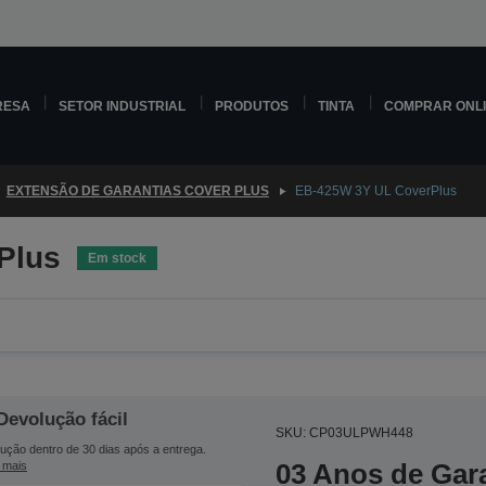
RESA
SETOR INDUSTRIAL
PRODUTOS
TINTA
COMPRAR ONL
EXTENSÃO DE GARANTIAS COVER PLUS
EB-425W 3Y UL CoverPlus
Plus
Em stock
Devolução fácil
SKU: CP03ULPWH448
ução dentro de 30 dias após a entrega.
03 Anos de Gar
 mais