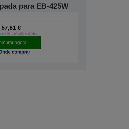
âmpada para EB-425W
57,81 €
o (47,00 € IVA não incluído)
omprar agora
Onde comprar