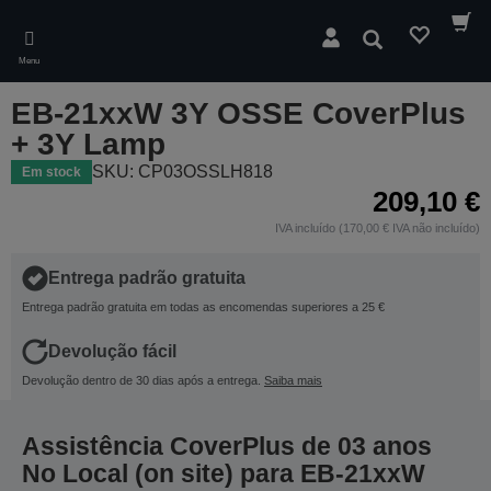
Skip
to
Pesquisar
main
Menu
content
EB-21xxW 3Y OSSE CoverPlus
+ 3Y Lamp
SKU: CP03OSSLH818
Em stock
209,10 €
IVA incluído (170,00 € IVA não incluído)
Entrega padrão gratuita
Entrega padrão gratuita em todas as encomendas superiores a 25 €
Devolução fácil
Devolução dentro de 30 dias após a entrega.
Saiba mais
Assistência CoverPlus de 03 anos
No Local (on site) para EB-21xxW