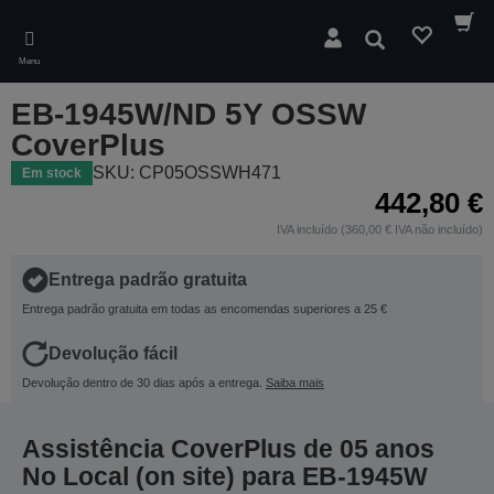
Skip
to
Pesquisar
main
Menu
content
EB-1945W/ND 5Y OSSW
CoverPlus
SKU: CP05OSSWH471
Em stock
442,80 €
IVA incluído (360,00 € IVA não incluído)
Entrega padrão gratuita
Entrega padrão gratuita em todas as encomendas superiores a 25 €
Devolução fácil
Devolução dentro de 30 dias após a entrega.
Saiba mais
Assistência CoverPlus de 05 anos
No Local (on site) para EB-1945W