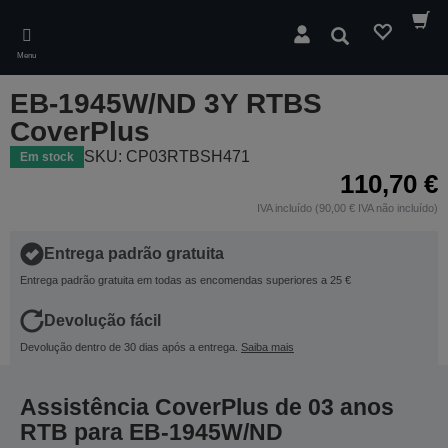
Skip
to
Pesquisar
main
Menu
content
EB-1945W/ND 3Y RTBS
CoverPlus
SKU: CP03RTBSH471
Em stock
110,70 €
IVA incluído (90,00 € IVA não incluído)
Entrega padrão gratuita
Entrega padrão gratuita em todas as encomendas superiores a 25 €
Devolução fácil
Devolução dentro de 30 dias após a entrega.
Saiba mais
Assistência CoverPlus de 03 anos
RTB para EB-1945W/ND