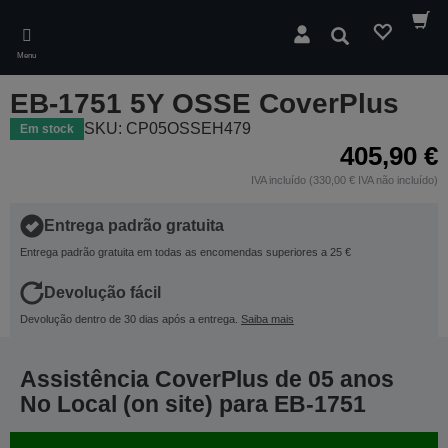
Skip
to
Pesquisar
main
Menu
content
EB-1751 5Y OSSE CoverPlus
SKU: CP05OSSEH479
Em stock
405,90 €
IVA incluído (330,00 € IVA não incluído)
Entrega padrão gratuita
Entrega padrão gratuita em todas as encomendas superiores a 25 €
Devolução fácil
Devolução dentro de 30 dias após a entrega.
Saiba mais
Assistência CoverPlus de 05 anos
No Local (on site) para EB-1751