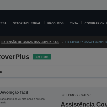
RESA
SETOR INDUSTRIAL
PRODUTOS
TINTA
COMPRAR ONL
EXTENSÃO DE GARANTIAS COVER PLUS
EB-14xxUi 3Y OSSW CoverPlus
overPlus
Em stock
de
Devolução fácil
SKU: CP03OSSWH726
ução dentro de 30 dias após a entrega.
Assistência Co
 mais