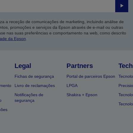
Enviar
iza a receção de comunicações de marketing, incluindo análise de
ntos, promoções e serviços da Epson através de e-mail ou outras
ase nas suas preferências e comportamento na web, como descrito
dade da Epson
.
Legal
Partners
Tech
Fichas de segurança
Portal de parceiros Epson
Tecnolo
amento
Livro de reclamações
LPGA
Precisi
Notificações de
Shakira + Epson
Tecnolo
o
segurança
Tecnolo
ções