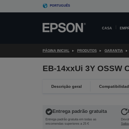
Skip
PORTUGUÊS
to
main
content
CASA
EMP
PÁGINA INICIAL
PRODUTOS
GARANTIA
EB-14xxUi 3Y OSSW C
Descrição geral
Compatibilida
Entrega padrão gratuita
Entrega padrão gratuita em todas as
Devol
encomendas superiores a 25 €
Saiba