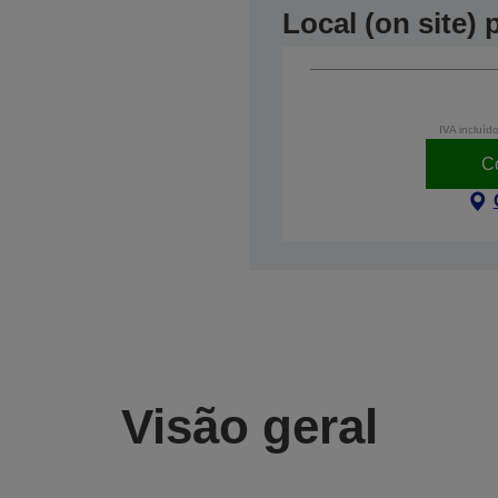
Local (on site)
IVA incluíd
C
Visão geral