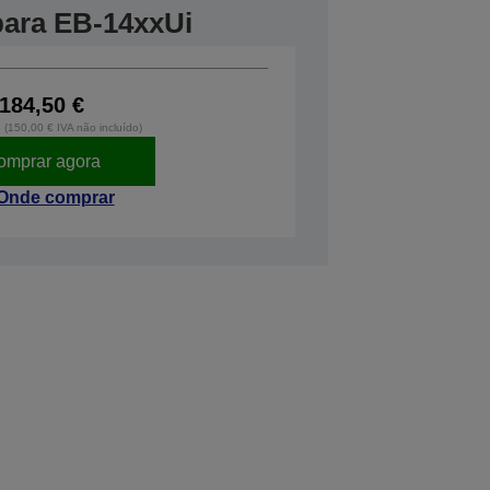
 para EB-14xxUi
184,50 €
o (150,00 € IVA não incluído)
omprar agora
Onde comprar