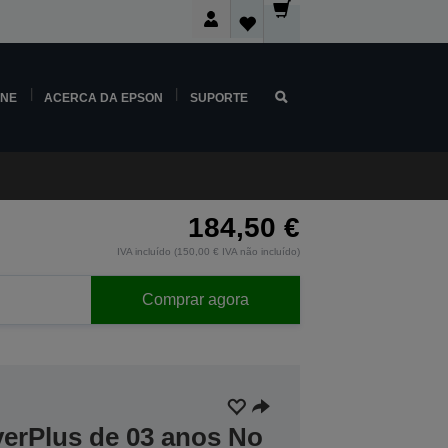
INE
ACERCA DA EPSON
SUPORTE
184,50 €
IVA incluído (150,00 € IVA não incluído)
Comprar agora
verPlus de 03 anos No