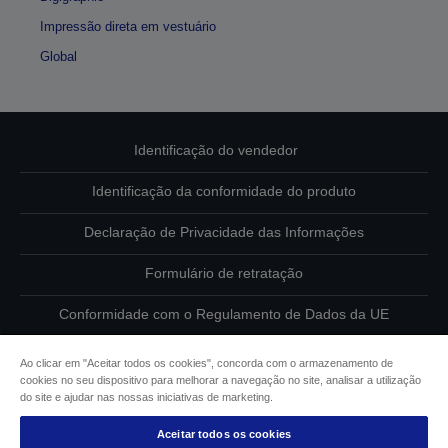
Impressão direta em vestuário
Global
Identificação do vendedor
Identificação da conformidade do produto
Declaração de Privacidade das Informações
Formulário de retratação
Conformidade com o Regulamento de Dados da UE
Contacte-nos sobre os seus dados
Ao clicar em "Aceitar todos os cookies", concorda com o armazenamento de
cookies no seu dispositivo para melhorar a navegação no site, analisar a utilização
Informações sobre cookies
do site e ajudar nas nossas iniciativas de marketing.
Aceitar todos os cookies
Compromisso da Epson para com a acessibilidade