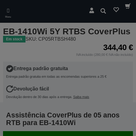
Skip
to
Pesquisar
main
Menu
content
EB-1410Wi 5Y RTBS CoverPlus
SKU: CP05RTBSH480
Em stock
344,40 €
IVA incluído (280,00 € IVA não incluído)
Entrega padrão gratuita
Entrega padrão gratuita em todas as encomendas superiores a 25 €
Devolução fácil
Devolução dentro de 30 dias após a entrega.
Saiba mais
Assistência CoverPlus de 05 anos
RTB para EB-1410Wi