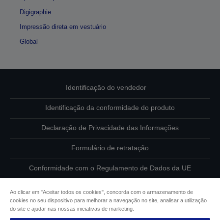
Digigraphie
Impressão direta em vestuário
Global
Identificação do vendedor
Identificação da conformidade do produto
Declaração de Privacidade das Informações
Formulário de retratação
Conformidade com o Regulamento de Dados da UE
Contacte-nos sobre os seus dados
Ao clicar em "Aceitar todos os cookies", concorda com o armazenamento de
cookies no seu dispositivo para melhorar a navegação no site, analisar a utilização
Informações sobre cookies
do site e ajudar nas nossas iniciativas de marketing.