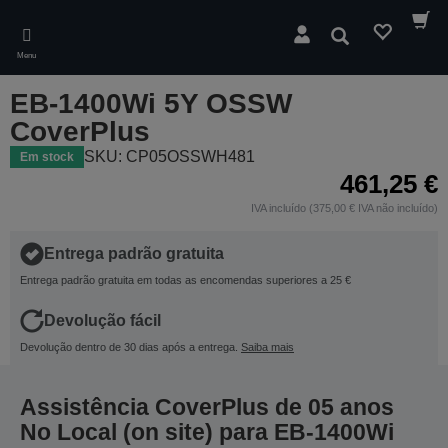
Skip
to
Pesquisar
main
Menu
content
EB-1400Wi 5Y OSSW
CoverPlus
SKU: CP05OSSWH481
Em stock
461,25 €
IVA incluído (375,00 € IVA não incluído)
Entrega padrão gratuita
Entrega padrão gratuita em todas as encomendas superiores a 25 €
Devolução fácil
Devolução dentro de 30 dias após a entrega.
Saiba mais
Assistência CoverPlus de 05 anos
No Local (on site) para EB-1400Wi