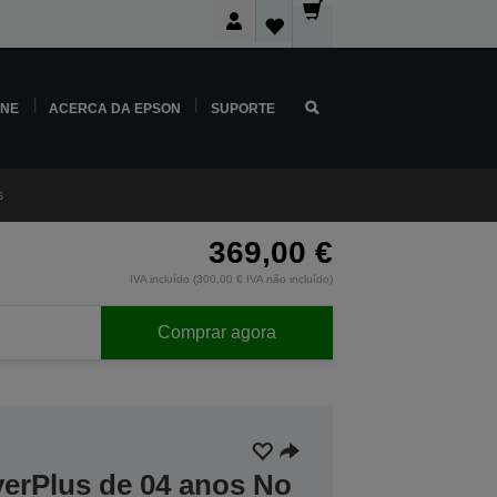
INE
ACERCA DA EPSON
SUPORTE
s
369,00 €
IVA incluído (300,00 € IVA não incluído)
Comprar agora
verPlus de 04 anos No