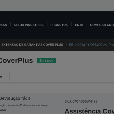
RESA
SETOR INDUSTRIAL
PRODUTOS
TINTA
COMPRAR ONL
EXTENSÃO DE GARANTIAS COVER PLUS
EB-1400Wi 4Y OSSW CoverPlu
CoverPlus
Em stock
de
Devolução fácil
SKU: CP04OSSWH481
ução dentro de 30 dias após a entrega.
Assistência Co
 mais