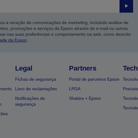
Enviar
iza a receção de comunicações de marketing, incluindo análise de
ntos, promoções e serviços da Epson através de e-mail ou outras
ase nas suas preferências e comportamento na web, como descrito
dade da Epson
.
Legal
Partners
Tech
Fichas de segurança
Portal de parceiros Epson
Tecnolo
amento
Livro de reclamações
LPGA
Precisi
Notificações de
Shakira + Epson
Tecnolo
o
segurança
Tecnolo
ções