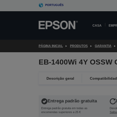
Skip
PORTUGUÊS
to
main
content
CASA
EMP
PÁGINA INICIAL
PRODUTOS
GARANTIA
EB-1400Wi 4Y OSSW 
Descrição geral
Compatibilida
Entrega padrão gratuita
Entrega padrão gratuita em todas as
Devol
encomendas superiores a 25 €
Saiba