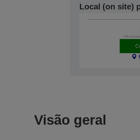
Local (on site)
IVA incluíd
C
Visão geral