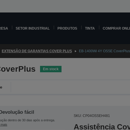
RESA
SETOR INDUSTRIAL
PRODUTOS
TINTA
COMPRAR ONL
EXTENSÃO DE GARANTIAS COVER PLUS
EB-1400Wi 4Y OSSE CoverPlus
overPlus
Em stock
de
Devolução fácil
SKU: CP04OSSEH481
ução dentro de 30 dias após a entrega.
Assistência Co
 mais