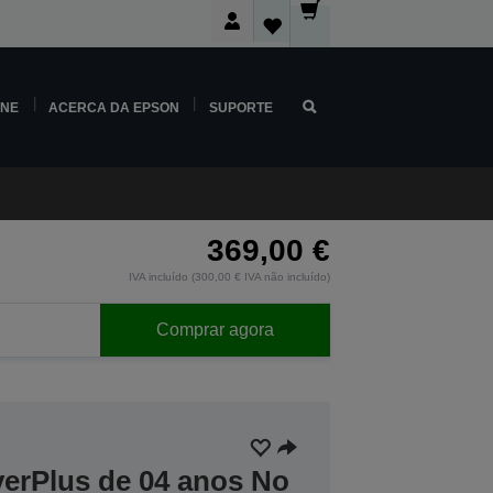
INE
ACERCA DA EPSON
SUPORTE
369,00 €
IVA incluído (300,00 € IVA não incluído)
Comprar agora
verPlus de 04 anos No