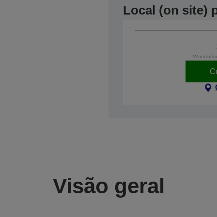
Local (on site)
IVA incluíd
C
Visão geral