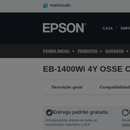
Skip
PORTUGUÊS
to
main
content
CASA
EMP
PÁGINA INICIAL
PRODUTOS
GARANTIA
EB-1400Wi 4Y OSSE C
Descrição geral
Compatibilida
Entrega padrão gratuita
Entrega padrão gratuita em todas as
Devol
encomendas superiores a 25 €
Saiba