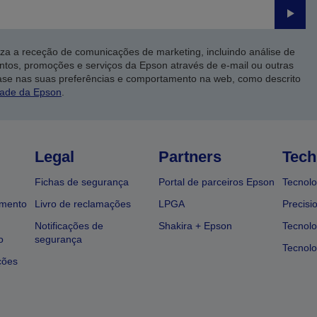
Enviar
iza a receção de comunicações de marketing, incluindo análise de
ntos, promoções e serviços da Epson através de e-mail ou outras
ase nas suas preferências e comportamento na web, como descrito
dade da Epson
.
Legal
Partners
Tech
Fichas de segurança
Portal de parceiros Epson
Tecnolo
amento
Livro de reclamações
LPGA
Precisi
Notificações de
Shakira + Epson
Tecnolo
o
segurança
Tecnolo
ções