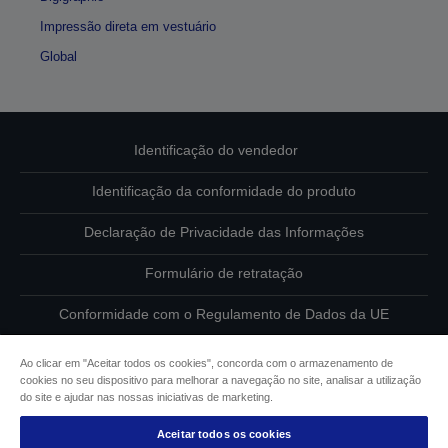
Impressão direta em vestuário
Global
Identificação do vendedor
Identificação da conformidade do produto
Declaração de Privacidade das Informações
Formulário de retratação
Conformidade com o Regulamento de Dados da UE
Contacte-nos sobre os seus dados
Ao clicar em "Aceitar todos os cookies", concorda com o armazenamento de
cookies no seu dispositivo para melhorar a navegação no site, analisar a utilização
Informações sobre cookies
do site e ajudar nas nossas iniciativas de marketing.
Aceitar todos os cookies
Compromisso da Epson para com a acessibilidade