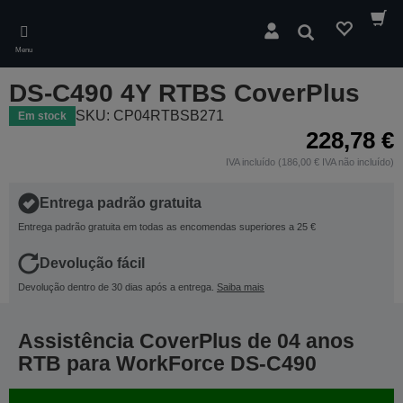
Skip
to
Pesquisar
main
Menu
content
DS-C490 4Y RTBS CoverPlus
SKU: CP04RTBSB271
Em stock
228,78 €
IVA incluído (186,00 € IVA não incluído)
Entrega padrão gratuita
Entrega padrão gratuita em todas as encomendas superiores a 25 €
Devolução fácil
Devolução dentro de 30 dias após a entrega.
Saiba mais
Assistência CoverPlus de 04 anos
RTB para WorkForce DS-C490