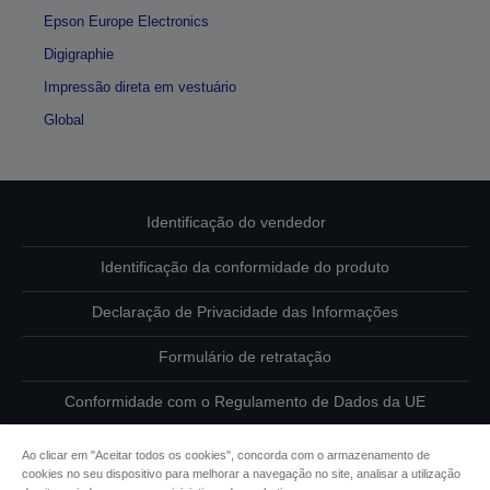
Epson Europe Electronics
Digigraphie
Impressão direta em vestuário
Global
Identificação do vendedor
Identificação da conformidade do produto
Declaração de Privacidade das Informações
Formulário de retratação
Conformidade com o Regulamento de Dados da UE
Contacte-nos sobre os seus dados
Ao clicar em "Aceitar todos os cookies", concorda com o armazenamento de
cookies no seu dispositivo para melhorar a navegação no site, analisar a utilização