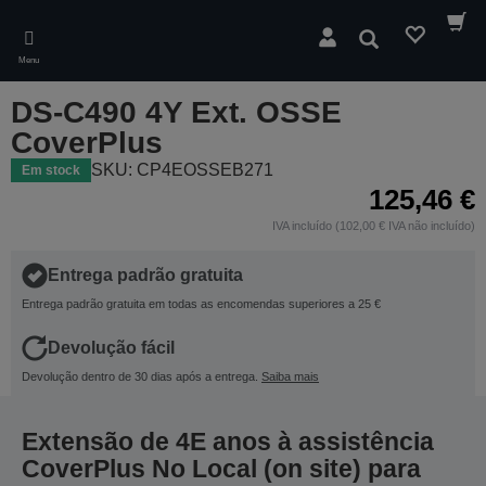
Skip
to
Pesquisar
main
Menu
content
DS-C490 4Y Ext. OSSE
CoverPlus
SKU: CP4EOSSEB271
Em stock
125,46 €
IVA incluído (102,00 € IVA não incluído)
Entrega padrão gratuita
Entrega padrão gratuita em todas as encomendas superiores a 25 €
Devolução fácil
Devolução dentro de 30 dias após a entrega.
Saiba mais
Extensão de 4E anos à assistência
CoverPlus No Local (on site) para