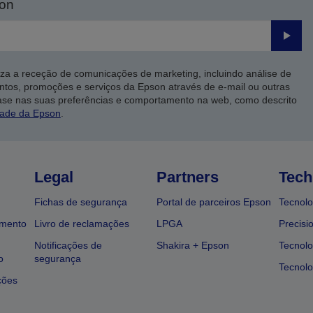
son
Enviar
iza a receção de comunicações de marketing, incluindo análise de
ntos, promoções e serviços da Epson através de e-mail ou outras
ase nas suas preferências e comportamento na web, como descrito
dade da Epson
.
Legal
Partners
Tech
Fichas de segurança
Portal de parceiros Epson
Tecnolo
amento
Livro de reclamações
LPGA
Precisi
Notificações de
Shakira + Epson
Tecnolo
o
segurança
Tecnolo
ções