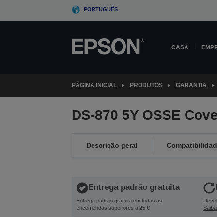
Skip
PORTUGUÊS
to
main
content
CASA
EMP
PÁGINA INICIAL
PRODUTOS
GARANTIA
DS-870 5Y OSSE Cove
Descrição geral
Compatibilida
Entrega padrão gratuita
Entrega padrão gratuita em todas as
Devol
encomendas superiores a 25 €
Saiba