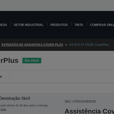
RESA
SETOR INDUSTRIAL
PRODUTOS
TINTA
COMPRAR ONL
EXTENSÃO DE GARANTIAS COVER PLUS
DS-870 5Y OSSE CoverPlus
rPlus
Em stock
de
Devolução fácil
SKU: CP05OSSEB250
ução dentro de 30 dias após a entrega.
Assistência Co
 mais