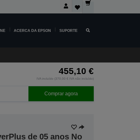
INE
ACERCA DA EPSON
SUPORTE
455,10 €
IVA incluído (370,00 € IVA não incluído)
Comprar agora
verPlus de 05 anos No