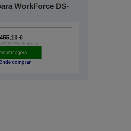
 para WorkForce DS-
455,10 €
o (370,00 € IVA não incluído)
omprar agora
Onde comprar