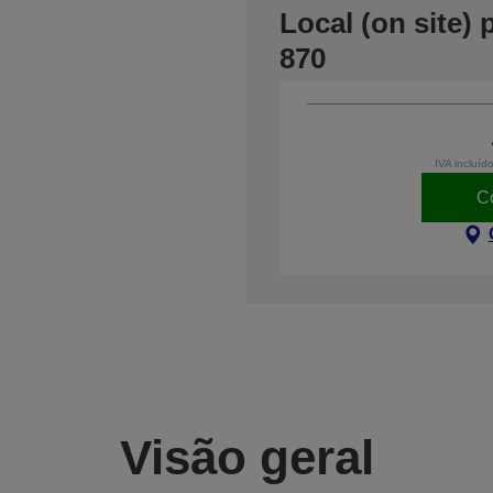
Local (on site)
870
IVA incluíd
C
Visão geral