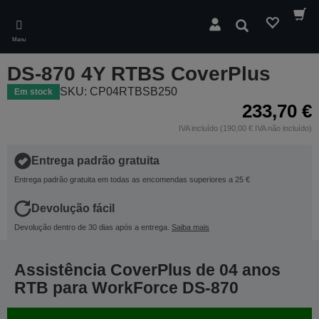
Skip
to
Pesquisar
main
Menu
content
DS-870 4Y RTBS CoverPlus
SKU: CP04RTBSB250
Em stock
233,70 €
IVA incluído (190,00 € IVA não incluído)
Entrega padrão gratuita
Entrega padrão gratuita em todas as encomendas superiores a 25 €
Devolução fácil
Devolução dentro de 30 dias após a entrega.
Saiba mais
Assistência CoverPlus de 04 anos
RTB para WorkForce DS-870