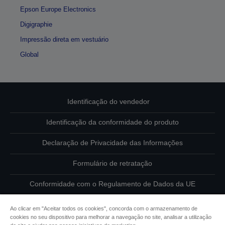
Epson Europe Electronics
Digigraphie
Impressão direta em vestuário
Global
Identificação do vendedor
Identificação da conformidade do produto
Declaração de Privacidade das Informações
Formulário de retratação
Conformidade com o Regulamento de Dados da UE
Contacte-nos sobre os seus dados
Ao clicar em "Aceitar todos os cookies", concorda com o armazenamento de
cookies no seu dispositivo para melhorar a navegação no site, analisar a utilização