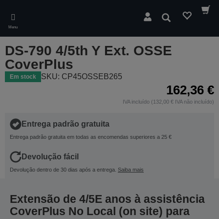
Skip
to
Pesquisar
main
Menu
content
DS-790 4/5th Y Ext. OSSE
CoverPlus
SKU: CP45OSSEB265
Em stock
162,36 €
IVA incluído (132,00 € IVA não incluído)
Entrega padrão gratuita
Entrega padrão gratuita em todas as encomendas superiores a 25 €
Devolução fácil
Devolução dentro de 30 dias após a entrega.
Saiba mais
Extensão de 4/5E anos à assistência
CoverPlus No Local (on site) para