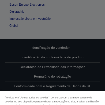
Epson Europe Electronics
Digigraphie
Impressão direta em vestuário
Global
Identificação do vendedor
Identificação da conformidade do produto
Declaração de Privacidade das Informações
Formulário de retratação
Conformidade com o Regulamento de Dados da UE
Contacte-nos sobre os seus dados
Ao clicar em "Aceitar todos os cookies", concorda com o armazenamento de
cookies no seu dispositivo para melhorar a navegação no site, analisar a utilização