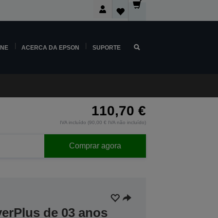
INE
ACERCA DA EPSON
SUPORTE
110,70 €
IVA incluído (90,00 € IVA não incluído)
Comprar agora
verPlus de 03 anos