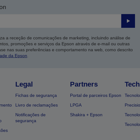
son
Enviar
iza a receção de comunicações de marketing, incluindo análise de
ntos, promoções e serviços da Epson através de e-mail ou outras
ase nas suas preferências e comportamento na web, como descrito
dade da Epson
.
Legal
Partners
Tech
Fichas de segurança
Portal de parceiros Epson
Tecnolo
amento
Livro de reclamações
LPGA
Precisi
Notificações de
Shakira + Epson
Tecnolo
o
segurança
Tecnolo
ções