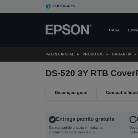
Skip
PORTUGUÊS
to
main
content
CASA
EMP
PÁGINA INICIAL
PRODUTOS
GARANTIA
DS-520 3Y RTB Cover
Descrição geral
Compatibilida
Entrega padrão gratuita
Entrega padrão gratuita em todas as
Devol
encomendas superiores a 25 €
Saiba