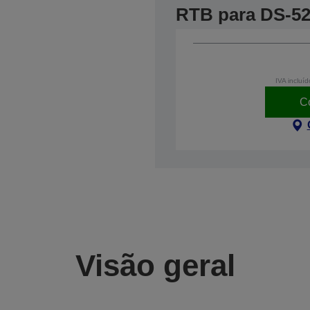
RTB para DS-5
IVA incluíd
C
Visão geral