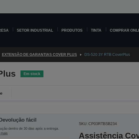
RESA
SETOR INDUSTRIAL
PRODUTOS
TINTA
COMPRAR ONL
EXTENSÃO DE GARANTIAS COVER PLUS
DS-520 3Y RTB CoverPlus
Plus
Em stock
de
Devolução fácil
SKU: CP03RTBSB234
ução dentro de 30 dias após a entrega.
Assistência Co
 mais