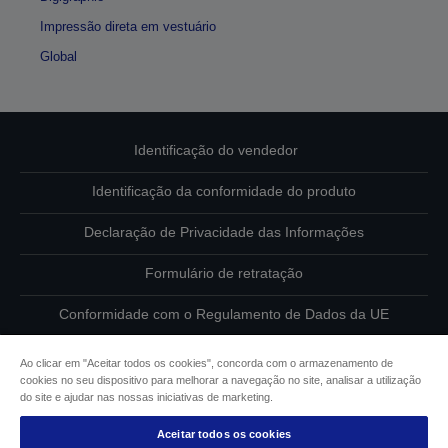
Impressão direta em vestuário
Global
Identificação do vendedor
Identificação da conformidade do produto
Declaração de Privacidade das Informações
Formulário de retratação
Conformidade com o Regulamento de Dados da UE
Contacte-nos sobre os seus dados
Ao clicar em "Aceitar todos os cookies", concorda com o armazenamento de
cookies no seu dispositivo para melhorar a navegação no site, analisar a utilização
Informações sobre cookies
do site e ajudar nas nossas iniciativas de marketing.
Aceitar todos os cookies
Compromisso da Epson para com a acessibilidade