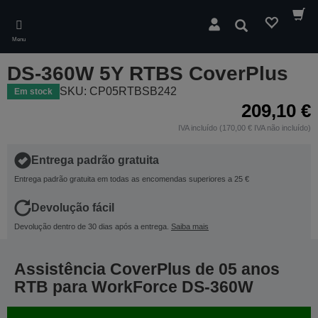
Skip
to
Pesquisar
main
Menu
content
DS-360W 5Y RTBS CoverPlus
SKU: CP05RTBSB242
Em stock
209,10 €
IVA incluído (170,00 € IVA não incluído)
Entrega padrão gratuita
Entrega padrão gratuita em todas as encomendas superiores a 25 €
Devolução fácil
Devolução dentro de 30 dias após a entrega.
Saiba mais
Assistência CoverPlus de 05 anos
RTB para WorkForce DS-360W