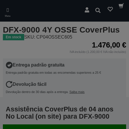
Skip
to
Pesquisar
main
Menu
content
DFX-9000 4Y OSSE CoverPlus
SKU: CP04OSSEC605
Em stock
1.476,00 €
IVA incluído (1.200,00 € IVA não incluído)
Entrega padrão gratuita
Entrega padrão gratuita em todas as encomendas superiores a 25 €
Devolução fácil
Devolução dentro de 30 dias após a entrega.
Saiba mais
Assistência CoverPlus de 04 anos
No Local (on site) para DFX-9000