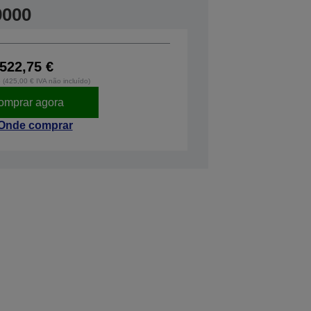
9000
522,75 €
o (425,00 € IVA não incluído)
omprar agora
Onde comprar