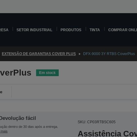
RESA
SETOR INDUSTRIAL
PRODUTOS
TINTA
COMPRAR ONL
EXTENSÃO DE GARANTIAS COVER PLUS
DFX-9000 3Y RTBS CoverPlus
verPlus
Em stock
de
Devolução fácil
SKU: CP03RTBSC605
ução dentro de 30 dias após a entrega.
Assistência Co
 mais