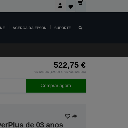
INE
ACERCA DA EPSON
SUPORTE
522,75 €
IVA incluído (425,00 € IVA não incluído)
Comprar agora
verPlus de 03 anos