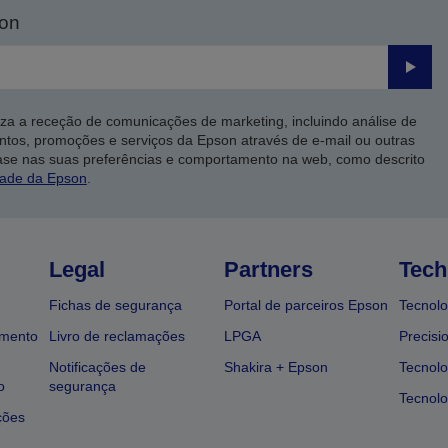
son
Enviar
iza a receção de comunicações de marketing, incluindo análise de
ntos, promoções e serviços da Epson através de e-mail ou outras
ase nas suas preferências e comportamento na web, como descrito
dade da Epson
.
Legal
Partners
Tech
Fichas de segurança
Portal de parceiros Epson
Tecnolo
amento
Livro de reclamações
LPGA
Precisi
Notificações de
Shakira + Epson
Tecnolo
o
segurança
Tecnolo
ções