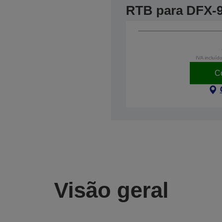
RTB para DFX-
IVA incluíd
C
Visão geral