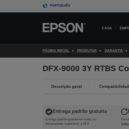
Skip
PORTUGUÊS
to
main
content
CASA
EMP
PÁGINA INICIAL
PRODUTOS
GARANTIA
DFX-9000 3Y RTBS Co
Descrição geral
Compatibilida
Entrega padrão gratuita
Entrega padrão gratuita em todas as
Devol
encomendas superiores a 25 €
Saiba