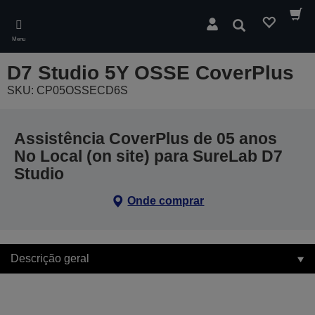
Skip
to
Pesquisar
main
Menu
content
D7 Studio 5Y OSSE CoverPlus
SKU: CP05OSSECD6S
Assistência CoverPlus de 05 anos
No Local (on site) para SureLab D7
Studio
Onde comprar
Descrição geral