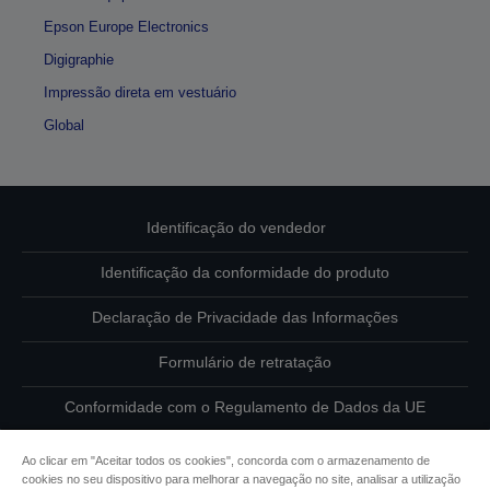
Epson Europe Electronics
Digigraphie
Impressão direta em vestuário
Global
Identificação do vendedor
Identificação da conformidade do produto
Declaração de Privacidade das Informações
Formulário de retratação
Conformidade com o Regulamento de Dados da UE
Contacte-nos sobre os seus dados
Ao clicar em "Aceitar todos os cookies", concorda com o armazenamento de
cookies no seu dispositivo para melhorar a navegação no site, analisar a utilização