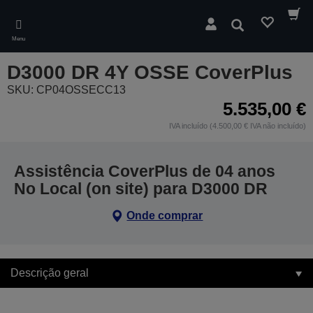
Skip
to
Pesquisar
main
Menu
content
D3000 DR 4Y OSSE CoverPlus
SKU: CP04OSSECC13
5.535,00 €
IVA incluído (4.500,00 € IVA não incluído)
Assistência CoverPlus de 04 anos
No Local (on site) para D3000 DR
Onde comprar
Descrição geral