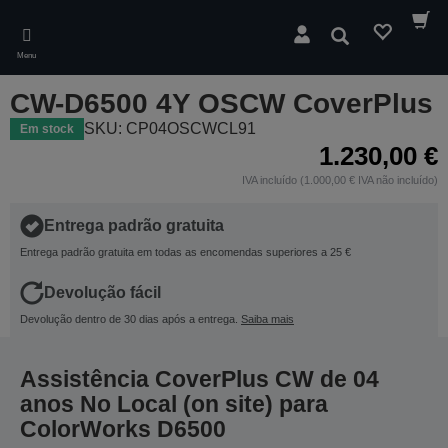
Skip
to
Pesquisar
main
Menu
content
CW-D6500 4Y OSCW CoverPlus
SKU: CP04OSCWCL91
Em stock
1.230,00 €
IVA incluído (1.000,00 € IVA não incluído)
Entrega padrão gratuita
Entrega padrão gratuita em todas as encomendas superiores a 25 €
Devolução fácil
Devolução dentro de 30 dias após a entrega.
Saiba mais
Assistência CoverPlus CW de 04
anos No Local (on site) para
ColorWorks D6500