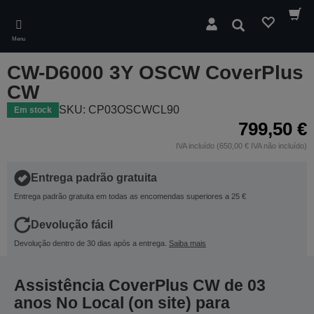
Skip
to
Pesquisar
main
Menu
content
CW-D6000 3Y OSCW CoverPlus
CW
SKU: CP03OSCWCL90
Em stock
799,50 €
IVA incluído (650,00 € IVA não incluído)
Entrega padrão gratuita
Entrega padrão gratuita em todas as encomendas superiores a 25 €
Devolução fácil
Devolução dentro de 30 dias após a entrega.
Saiba mais
Assistência CoverPlus CW de 03
anos No Local (on site) para