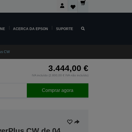
INE
ACERCA DA EPSON
SUPORTE
us CW
3.444,00 €
IVA incluído (2.800,00 € IVA não incluído)
Comprar agora
verPlus CW de 04