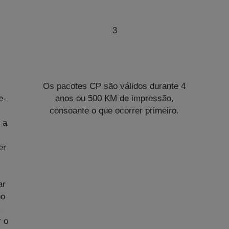
3
Os pacotes CP são válidos durante 4
e-
anos ou 500 KM de impressão,
consoante o que ocorrer primeiro.
 a
er
ar
no
m
r o