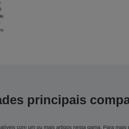
s
O
de
e
im
des principais compa
tíveis com um ou mais artigos nesta gama. Para mais de