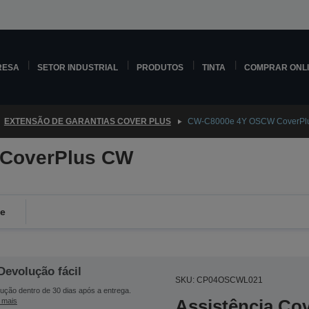
RESA
SETOR INDUSTRIAL
PRODUTOS
TINTA
COMPRAR ONL
EXTENSÃO DE GARANTIAS COVER PLUS
CW-C8000e 4Y OSCW CoverPl
CoverPlus CW
de
Devolução fácil
SKU: CP04OSCWL021
ução dentro de 30 dias após a entrega.
Assistência Co
 mais