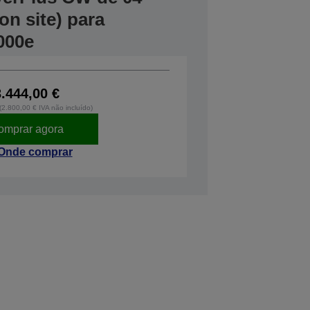
on site) para
000e
3.444,00 €
 (2.800,00 € IVA não incluído)
omprar agora
Onde comprar