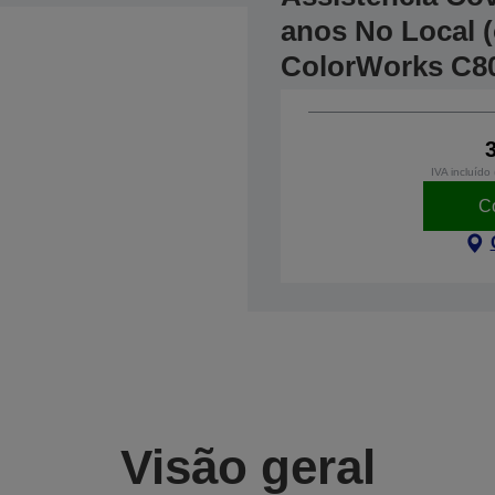
anos No Local (
ColorWorks C8
IVA incluído
C
Visão geral