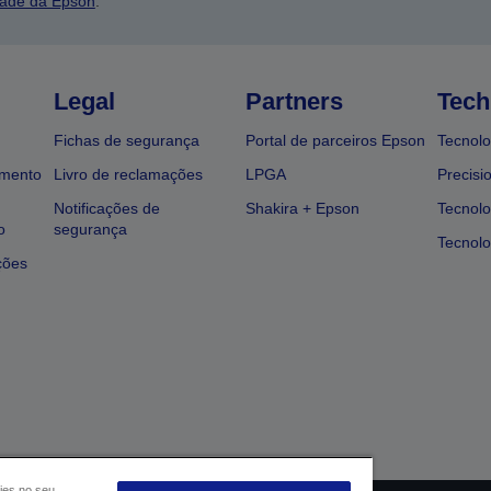
dade da Epson
.
Legal
Partners
Tech
Fichas de segurança
Portal de parceiros Epson
Tecnolo
amento
Livro de reclamações
LPGA
Precisi
Notificações de
Shakira + Epson
Tecnolo
o
segurança
Tecnolo
ções
ies no seu