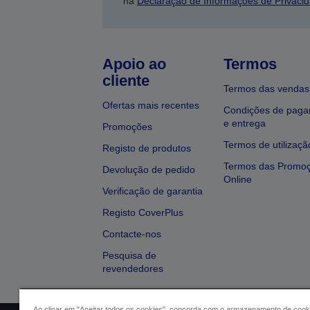
na
Declaração de Informações de Privaci
Apoio ao
Termos
cliente
Termos das vendas
Ofertas mais recentes
Condições de pag
e entrega
Promoções
Termos de utilizaçã
Registo de produtos
Termos das Promo
Devolução de pedido
Online
Verificação de garantia
Registo CoverPlus
Contacte-nos
Pesquisa de
revendedores
Ao clicar em "Aceitar todos os cookies", concorda com o armazenamento de cook