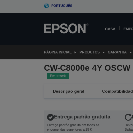
Skip
PORTUGUÊS
to
main
content
CASA
EMP
PÁGINA INICIAL
PRODUTOS
GARANTIA
CW-C8000e 4Y OSCW 
Em stock
Descrição geral
Compatibilida
Entrega padrão gratuita
Entrega padrão gratuita em todas as
Devol
encomendas superiores a 25 €
Saiba