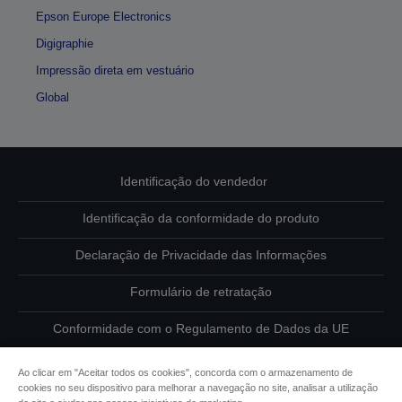
Epson Europe Electronics
Digigraphie
Impressão direta em vestuário
Global
Identificação do vendedor
Identificação da conformidade do produto
Declaração de Privacidade das Informações
Formulário de retratação
Conformidade com o Regulamento de Dados da UE
Contacte-nos sobre os seus dados
Ao clicar em "Aceitar todos os cookies", concorda com o armazenamento de
cookies no seu dispositivo para melhorar a navegação no site, analisar a utilização