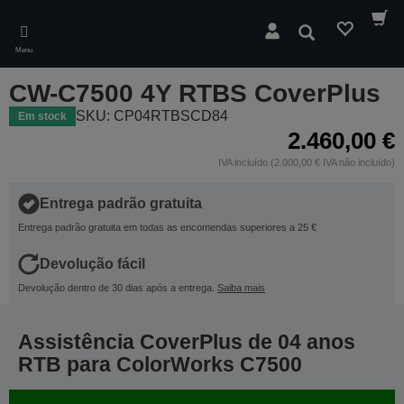
Skip
to
Pesquisar
main
Menu
content
CW-C7500 4Y RTBS CoverPlus
SKU: CP04RTBSCD84
Em stock
2.460,00 €
IVA incluído (2.000,00 € IVA não incluído)
Entrega padrão gratuita
Entrega padrão gratuita em todas as encomendas superiores a 25 €
Devolução fácil
Devolução dentro de 30 dias após a entrega.
Saiba mais
Assistência CoverPlus de 04 anos
RTB para ColorWorks C7500