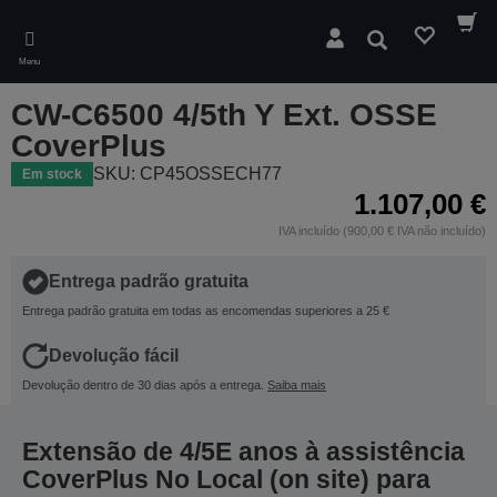
Skip
to
Pesquisar
main
Menu
content
CW-C6500 4/5th Y Ext. OSSE
CoverPlus
SKU: CP45OSSECH77
Em stock
1.107,00 €
IVA incluído (900,00 € IVA não incluído)
Entrega padrão gratuita
Entrega padrão gratuita em todas as encomendas superiores a 25 €
Devolução fácil
Devolução dentro de 30 dias após a entrega.
Saiba mais
Extensão de 4/5E anos à assistência
CoverPlus No Local (on site) para