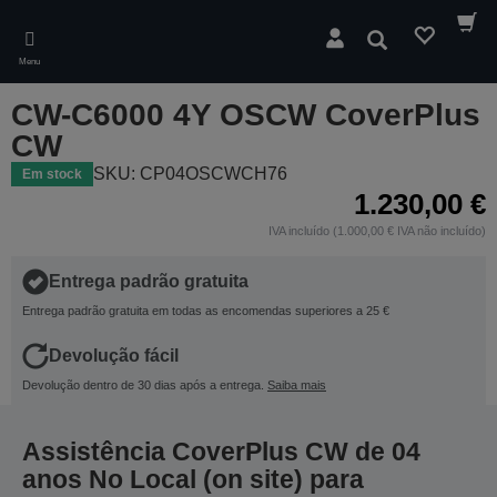
Skip
to
Pesquisar
main
Menu
content
CW-C6000 4Y OSCW CoverPlus
CW
SKU: CP04OSCWCH76
Em stock
1.230,00 €
IVA incluído (1.000,00 € IVA não incluído)
Entrega padrão gratuita
Entrega padrão gratuita em todas as encomendas superiores a 25 €
Devolução fácil
Devolução dentro de 30 dias após a entrega.
Saiba mais
Assistência CoverPlus CW de 04
anos No Local (on site) para