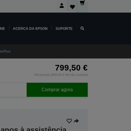
INE
ACERCA DA EPSON
SUPORTE
erPlus
799,50 €
IVA incluído (650,00 € IVA não incluído)
Comprar agora
anos à assistência