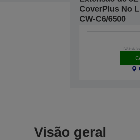
CoverPlus No Lo
CW-C6/6500
IVA incluíd
C
Visão geral