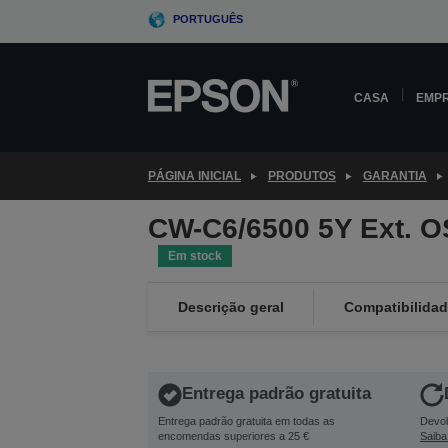
Skip
PORTUGUÊS
to
main
content
CASA
EMP
PÁGINA INICIAL
PRODUTOS
GARANTIA
CW-C6/6500 5Y Ext. 
Em stock
Descrição geral
Compatibilida
Entrega padrão gratuita
Entrega padrão gratuita em todas as
Devol
encomendas superiores a 25 €
Saiba