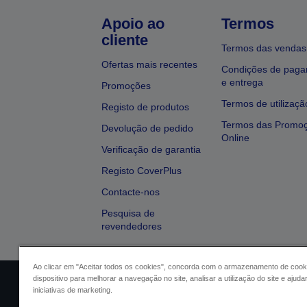
Apoio ao
Termos
cliente
Termos das vendas
Ofertas mais recentes
Condições de pag
e entrega
Promoções
Termos de utilizaçã
Registo de produtos
Termos das Promo
Devolução de pedido
Online
Verificação de garantia
Registo CoverPlus
Contacte-nos
Pesquisa de
revendedores
Ao clicar em "Aceitar todos os cookies", concorda com o armazenamento de cook
dispositivo para melhorar a navegação no site, analisar a utilização do site e ajud
Identificação do vendedor
Identifica
iniciativas de marketing.