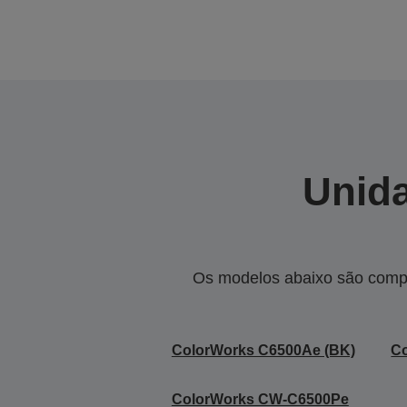
Unida
Os modelos abaixo são compa
ColorWorks C6500Ae (BK)
C
ColorWorks CW-C6500Pe