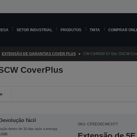
RESA
SETOR INDUSTRIAL
PRODUTOS
TINTA
COMPRAR ONL
EXTENSÃO DE GARANTIAS COVER PLUS
CW-C6/6500 5Y Ext. OSCW Cov
OSCW CoverPlus
de
Devolução fácil
SKU: CP5EOSCWCH77
ução dentro de 30 dias após a entrega.
Extensão de 5E 
 mais