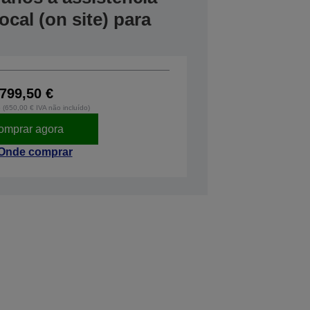
cal (on site) para
799,50 €
o (650,00 € IVA não incluído)
omprar agora
Onde comprar