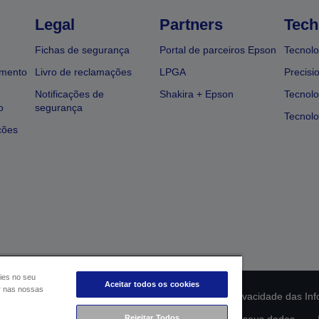
Legal
Partners
Tech
Fichas de segurança
Portal de parceiros Epson
Tecnolo
amento
Livro de reclamações
LPGA
Precisi
Notificações de
Shakira + Epson
Tecnolo
o
segurança
Tecnolo
ções
ies no seu
Aceitar todos os cookies
ar nas nossas
ção da conformidade do produto
Declaração de Privacidade das In
Rejeitar Todos