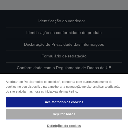
Identificação do vendedor
Identificação da conformidade do produto
Declaração de Privacidade das Informações
Formulário de retratação
Conformidade com o Regulamento de Dados da UE
Contacte-nos sobre os seus dados
Ao clicar em "Aceitar todos os cookies", concorda com o armazenamento de
cookies no seu dispositivo para melhorar a navegação no site, analisar a utilização
Informações sobre cookies
do site e ajudar nas nossas iniciativas de marketing.
Aceitar todos os cookies
Compromisso da Epson para com a acessibilidade
Rejeitar Todos
Copyright © 2026 Seiko Epson
Definições de cookies