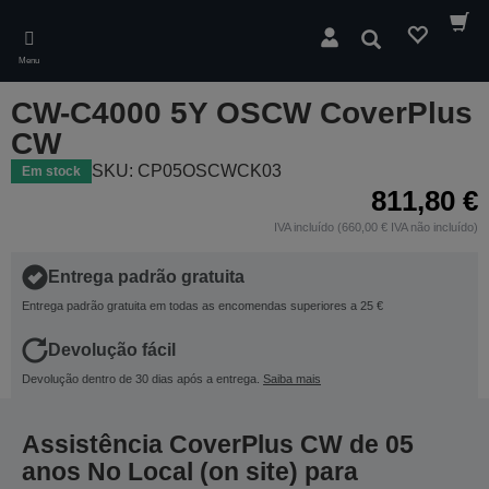
Skip
to
Pesquisar
main
Menu
content
CW-C4000 5Y OSCW CoverPlus
CW
SKU: CP05OSCWCK03
Em stock
811,80 €
IVA incluído (660,00 € IVA não incluído)
Entrega padrão gratuita
Entrega padrão gratuita em todas as encomendas superiores a 25 €
Devolução fácil
Devolução dentro de 30 dias após a entrega.
Saiba mais
Assistência CoverPlus CW de 05
anos No Local (on site) para