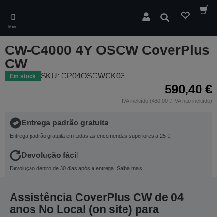
Skip
to
Pesquisar
main
Menu
content
CW-C4000 4Y OSCW CoverPlus
CW
SKU: CP04OSCWCK03
Em stock
590,40 €
IVA incluído (480,00 € IVA não incluído)
Entrega padrão gratuita
Entrega padrão gratuita em todas as encomendas superiores a 25 €
Devolução fácil
Devolução dentro de 30 dias após a entrega.
Saiba mais
Assistência CoverPlus CW de 04
anos No Local (on site) para