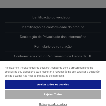
Identificação do vendedor
Identificação da conformidade do produto
Declaração de Privacidade das Informações
Formulário de retratação
Conformidade com o Regulamento de Dados da UE
Contacte-nos sobre os seus dados
Ao clicar em "Aceitar todos os cookies", concorda com o armazenamento de
cookies no seu dispositivo para melhorar a navegação no site, analisar a utilização
Informações sobre cookies
do site e ajudar nas nossas iniciativas de marketing.
Aceitar todos os cookies
Compromisso da Epson para com a acessibilidade
Rejeitar Todos
Copyright © 2026 Seiko Epson
Definições de cookies