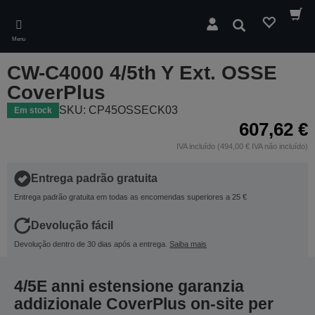
Skip
to
Pesquisar
main
Menu
content
CW-C4000 4/5th Y Ext. OSSE
CoverPlus
SKU: CP45OSSECK03
Em stock
607,62 €
IVA incluído (494,00 € IVA não incluído)
Entrega padrão gratuita
Entrega padrão gratuita em todas as encomendas superiores a 25 €
Devolução fácil
Devolução dentro de 30 dias após a entrega.
Saiba mais
4/5E anni estensione garanzia
addizionale CoverPlus on-site per