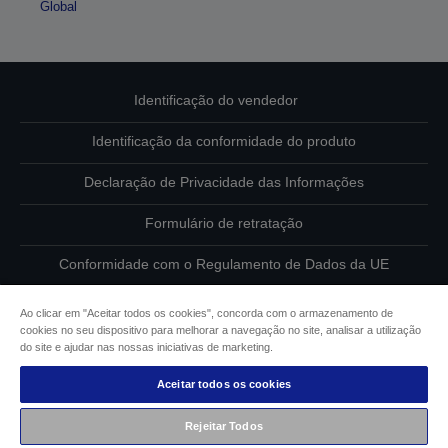
Global
Identificação do vendedor
Identificação da conformidade do produto
Declaração de Privacidade das Informações
Formulário de retratação
Conformidade com o Regulamento de Dados da UE
Contacte-nos sobre os seus dados
Ao clicar em "Aceitar todos os cookies", concorda com o armazenamento de
cookies no seu dispositivo para melhorar a navegação no site, analisar a utilização
Informações sobre cookies
do site e ajudar nas nossas iniciativas de marketing.
Aceitar todos os cookies
Compromisso da Epson para com a acessibilidade
Rejeitar Todos
Copyright © 2026 Seiko Epson