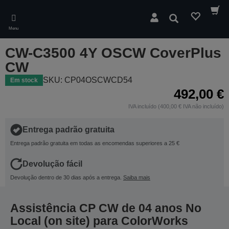
Skip
to
Pesquisar
main
Menu
content
CW-C3500 4Y OSCW CoverPlus
CW
SKU: CP04OSCWCD54
Em stock
492,00 €
IVA incluído (400,00 € IVA não incluído)
Entrega padrão gratuita
Entrega padrão gratuita em todas as encomendas superiores a 25 €
Devolução fácil
Devolução dentro de 30 dias após a entrega.
Saiba mais
Assistência CP CW de 04 anos No
Local (on site) para ColorWorks