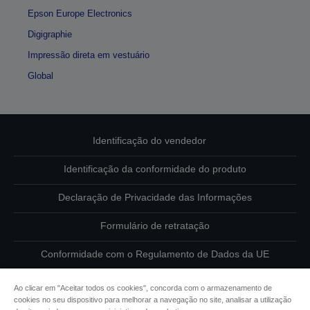
Epson Europe Electronics
Digigraphie
Impressão direta em vestuário
Global
Identificação do vendedor
Identificação da conformidade do produto
Declaração de Privacidade das Informações
Formulário de retratação
Conformidade com o Regulamento de Dados da UE
Contacte-nos sobre os seus dados
Ao clicar em "Aceitar todos os cookies", concorda com o armazenamento de
cookies no seu dispositivo para melhorar a navegação no site, analisar a utilização