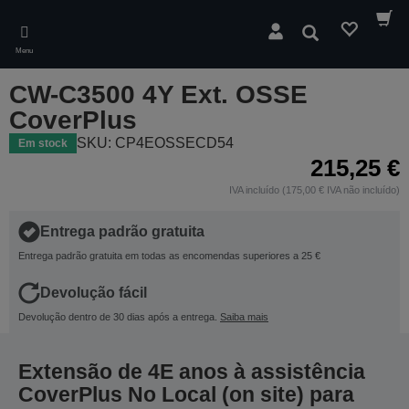
Skip
to
Pesquisar
main
Menu
content
CW-C3500 4Y Ext. OSSE
CoverPlus
SKU: CP4EOSSECD54
Em stock
215,25 €
IVA incluído (175,00 € IVA não incluído)
Entrega padrão gratuita
Entrega padrão gratuita em todas as encomendas superiores a 25 €
Devolução fácil
Devolução dentro de 30 dias após a entrega.
Saiba mais
Extensão de 4E anos à assistência
CoverPlus No Local (on site) para