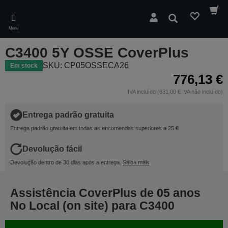
Skip
to
Pesquisar
main
Menu
content
C3400 5Y OSSE CoverPlus
SKU: CP05OSSECA26
Em stock
776,13 €
IVA incluído (631,00 € IVA não incluído)
Entrega padrão gratuita
Entrega padrão gratuita em todas as encomendas superiores a 25 €
Devolução fácil
Devolução dentro de 30 dias após a entrega.
Saiba mais
Assistência CoverPlus de 05 anos
No Local (on site) para C3400