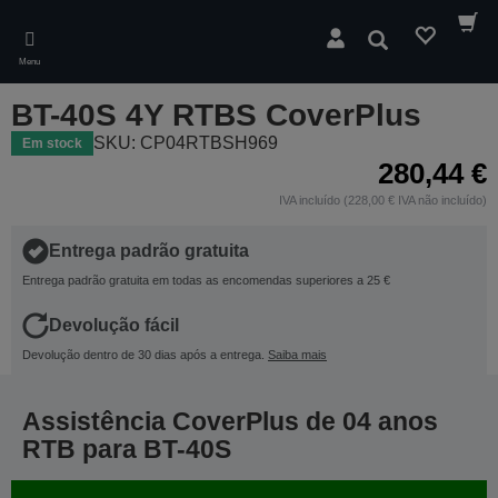
Skip
to
Pesquisar
main
Menu
content
BT-40S 4Y RTBS CoverPlus
SKU: CP04RTBSH969
Em stock
280,44 €
IVA incluído (228,00 € IVA não incluído)
Entrega padrão gratuita
Entrega padrão gratuita em todas as encomendas superiores a 25 €
Devolução fácil
Devolução dentro de 30 dias após a entrega.
Saiba mais
Assistência CoverPlus de 04 anos
RTB para BT-40S