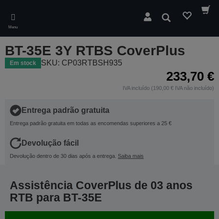
Skip
to
Pesquisar
main
Menu
content
BT-35E 3Y RTBS CoverPlus
SKU: CP03RTBSH935
Em stock
233,70 €
IVA incluído (190,00 € IVA não incluído)
Entrega padrão gratuita
Entrega padrão gratuita em todas as encomendas superiores a 25 €
Devolução fácil
Devolução dentro de 30 dias após a entrega.
Saiba mais
Assistência CoverPlus de 03 anos
RTB para BT-35E