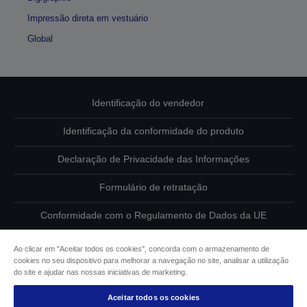
Impressão direta em vestuário
Global
Identificação do vendedor
Identificação da conformidade do produto
Declaração de Privacidade das Informações
Formulário de retratação
Conformidade com o Regulamento de Dados da UE
Contacte-nos sobre os seus dados
Ao clicar em "Aceitar todos os cookies", concorda com o armazenamento de
cookies no seu dispositivo para melhorar a navegação no site, analisar a utilização
Informações sobre cookies
do site e ajudar nas nossas iniciativas de marketing.
Aceitar todos os cookies
Compromisso da Epson para com a acessibilidade