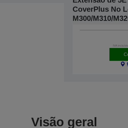
Extensão de 5E 
CoverPlus No Lo
M300/M310/M32
IVA incluíd
C
Visão geral