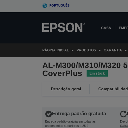
Skip
PORTUGUÊS
to
main
content
CASA
EMP
PÁGINA INICIAL
PRODUTOS
GARANTIA
AL-M300/M310/M320 5
CoverPlus
Em stock
Descrição geral
Compatibilida
Entrega padrão gratuita
Entrega padrão gratuita em todas as
Devol
encomendas superiores a 25 €
Saiba