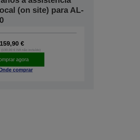
anos à assistência
cal (on site) para AL-
0
159,90 €
o (130,00 € IVA não incluído)
omprar agora
Onde comprar