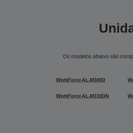
Unida
Os modelos abaixo são compa
WorkForce AL-M300D
W
WorkForce AL-M310DN
W