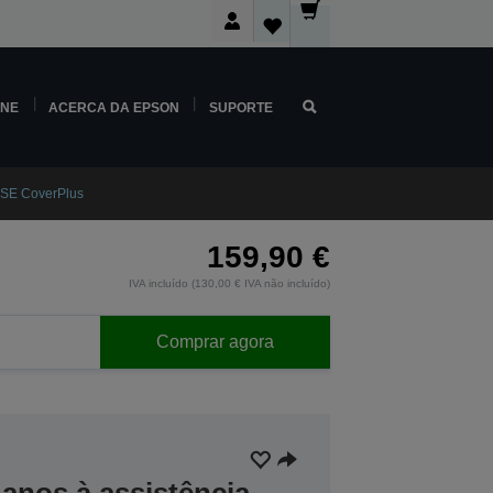
INE
ACERCA DA EPSON
SUPORTE
SE CoverPlus
159,90 €
IVA incluído (130,00 € IVA não incluído)
Comprar agora