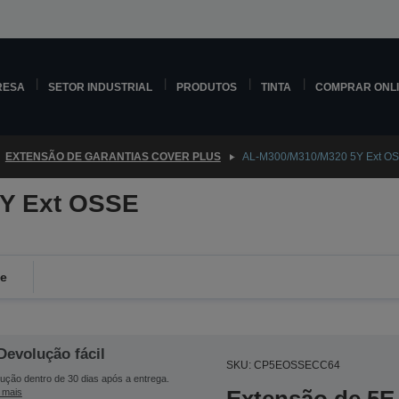
RESA
SETOR INDUSTRIAL
PRODUTOS
TINTA
COMPRAR ONL
EXTENSÃO DE GARANTIAS COVER PLUS
AL-M300/M310/M320 5Y Ext OS
Y Ext OSSE
de
Devolução fácil
SKU: CP5EOSSECC64
ução dentro de 30 dias após a entrega.
 mais