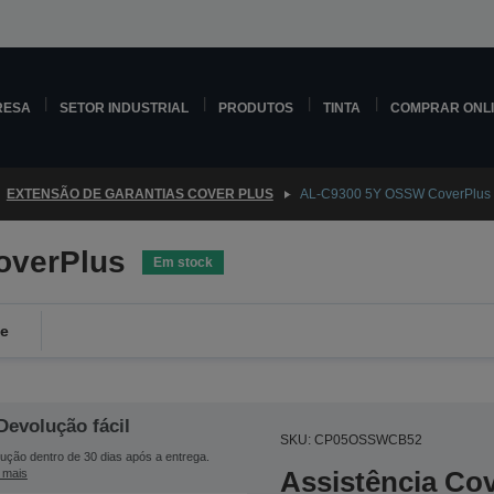
RESA
SETOR INDUSTRIAL
PRODUTOS
TINTA
COMPRAR ONL
EXTENSÃO DE GARANTIAS COVER PLUS
AL-C9300 5Y OSSW CoverPlus
overPlus
Em stock
de
Devolução fácil
SKU: CP05OSSWCB52
ução dentro de 30 dias após a entrega.
Assistência Co
 mais