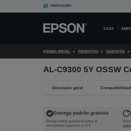
Skip
PORTUGUÊS
to
main
content
CASA
EMP
PÁGINA INICIAL
PRODUTOS
GARANTIA
AL-C9300 5Y OSSW C
Descrição geral
Compatibilida
Entrega padrão gratuita
Entrega padrão gratuita em todas as
Devol
encomendas superiores a 25 €
Saiba