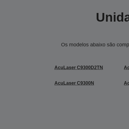
Unida
Os modelos abaixo são compa
AcuLaser C9300D2TN
A
AcuLaser C9300N
A