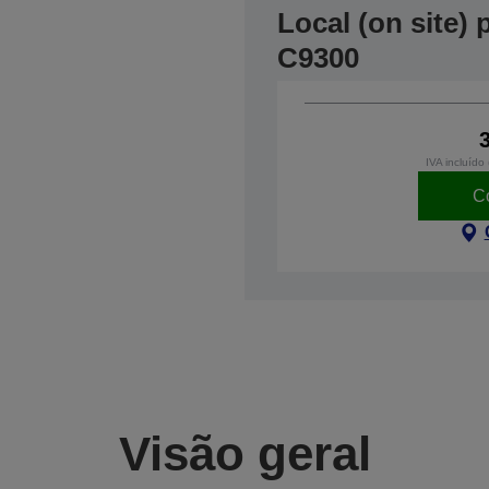
Local (on site)
C9300
IVA incluído
C
Visão geral