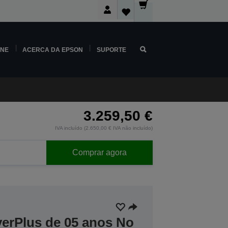
INE
ACERCA DA EPSON
SUPORTE
3.259,50 €
IVA incluído (2.650,00 € IVA não incluído)
Comprar agora
verPlus de 05 anos No