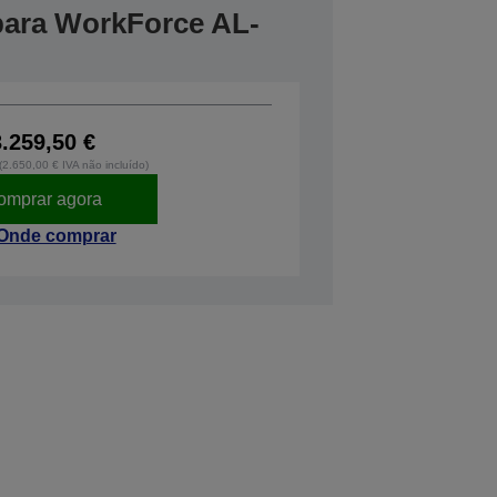
 para WorkForce AL-
3.259,50 €
 (2.650,00 € IVA não incluído)
omprar agora
Onde comprar