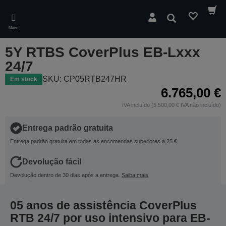
Skip
to
Pesquisar
main
Menu
content
5Y RTBS CoverPlus EB-Lxxx
24/7
SKU: CP05RTB247HR
Em stock
6.765,00 €
IVA incluído (5.500,00 € IVA não incluído)
Entrega padrão gratuita
Entrega padrão gratuita em todas as encomendas superiores a 25 €
Devolução fácil
Devolução dentro de 30 dias após a entrega.
Saiba mais
05 anos de assistência CoverPlus
RTB 24/7 por uso intensivo para EB-