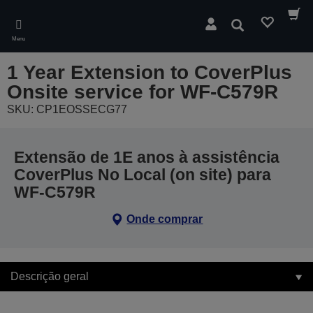
Skip
to
Pesquisar
main
Menu
content
1 Year Extension to CoverPlus
Onsite service for WF-C579R
SKU: CP1EOSSECG77
Extensão de 1E anos à assistência
CoverPlus No Local (on site) para
WF-C579R
Onde comprar
Descrição geral