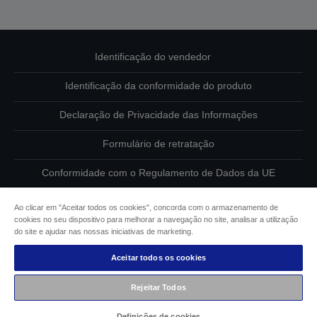
Identificação do vendedor
Identificação da conformidade do produto
Declaração de Privacidade das Informações
Formulário de retratação
Conformidade com o Regulamento de Dados da UE
Contacte-nos sobre os seus dados
Ao clicar em "Aceitar todos os cookies", concorda com o armazenamento de
cookies no seu dispositivo para melhorar a navegação no site, analisar a utilização
Informações sobre cookies
do site e ajudar nas nossas iniciativas de marketing.
Aceitar todos os cookies
Compromisso da Epson para com a acessibilidade
Rejeitar Todos
Copyright © 2026 Seiko Epson
Definições de cookies