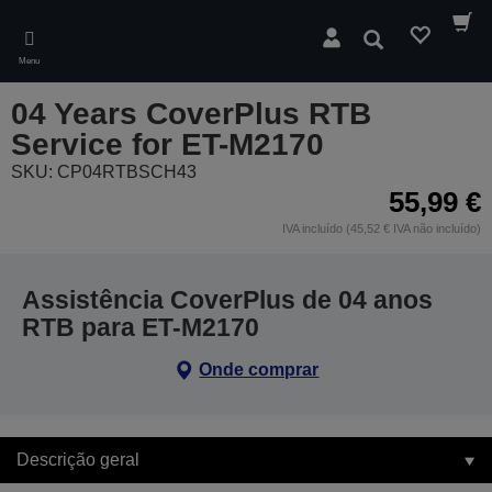
Skip
to
Pesquisar
main
Menu
content
04 Years CoverPlus RTB
Service for ET-M2170
SKU: CP04RTBSCH43
55,99 €
IVA incluído (45,52 € IVA não incluído)
Assistência CoverPlus de 04 anos
RTB para ET-M2170
Onde comprar
Descrição geral