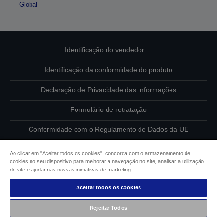
Global
Identificação do vendedor
Identificação da conformidade do produto
Declaração de Privacidade das Informações
Formulário de retratação
Conformidade com o Regulamento de Dados da UE
Contacte-nos sobre os seus dados
Ao clicar em "Aceitar todos os cookies", concorda com o armazenamento de
cookies no seu dispositivo para melhorar a navegação no site, analisar a utilização
Informações sobre cookies
do site e ajudar nas nossas iniciativas de marketing.
Aceitar todos os cookies
Compromisso da Epson para com a acessibilidade
Rejeitar Todos
Copyright © 2026 Seiko Epson