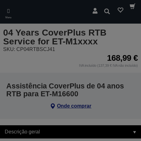
Skip
to
Pesquisar
main
Menu
content
04 Years CoverPlus RTB
Service for ET-M1xxxx
SKU: CP04RTBSCJ41
168,99 €
IVA incluído (137,39 € IVA não incluído)
Assistência CoverPlus de 04 anos
RTB para ET-M16600
Onde comprar
Descrição geral