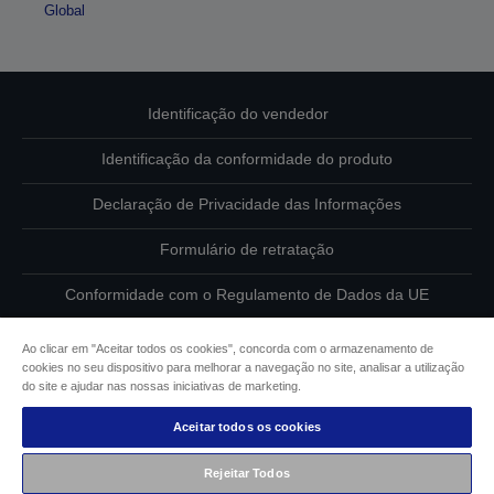
Global
Identificação do vendedor
Identificação da conformidade do produto
Declaração de Privacidade das Informações
Formulário de retratação
Conformidade com o Regulamento de Dados da UE
Contacte-nos sobre os seus dados
Ao clicar em "Aceitar todos os cookies", concorda com o armazenamento de
cookies no seu dispositivo para melhorar a navegação no site, analisar a utilização
Informações sobre cookies
do site e ajudar nas nossas iniciativas de marketing.
Aceitar todos os cookies
Compromisso da Epson para com a acessibilidade
Rejeitar Todos
Copyright © 2026 Seiko Epson