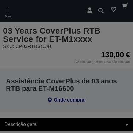
Skip
to
Pesquisar
main
Menu
content
03 Years CoverPlus RTB
Service for ET-M1xxxx
SKU: CP03RTBSCJ41
130,00 €
IVA incluído (105,69 € IVA não incluído)
Assistência CoverPlus de 03 anos
RTB para ET-M16600
Onde comprar
Descrição geral